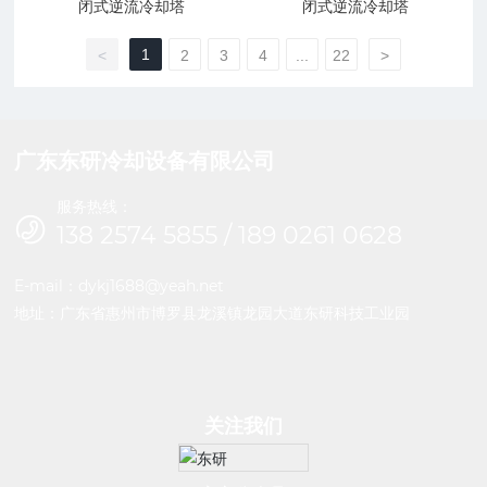
闭式逆流冷却塔
闭式逆流冷却塔
1
<
2
3
4
...
22
>
广东东研冷却设备有限公司
服务热线：
138 2574 5855
/
189 0261 0628
E-mail：
dykj1688@yeah.net
地址：广东省惠州市博罗县龙溪镇龙园大道东研科技工业园
关注我们